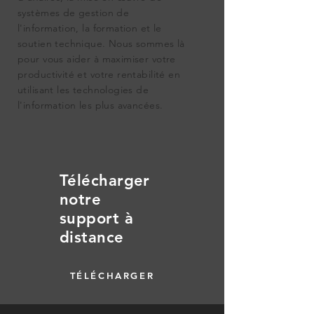
systèmes de gestion de
l'information, la formation et le
soutien technique. Nous sommes là
pour vous aider à maximiser votre
productivité et votre rentabilité en
utilisant les technologies de
l'information les plus avancées.
Télécharger
notre
support à
distance
TÉLÉCHARGER